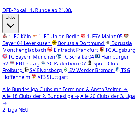
DFB-Pokal · 1. Runde ab 21.08.
Clubs
1. FC Köln
1. FC Union Berlin
1. FSV Mainz 05
Bayer 04 Leverkusen
Borussia Dortmund
Borussia
Mönchengladbach
Eintracht Frankfurt
FC Augsburg
FC Bayern München
FC Schalke 04
Hamburger
SV
RB Leipzig
SC Paderborn 07
Sport-Club
Freiburg
SV Elversberg
SV Werder Bremen
TSG
Hoffenheim
VfB Stuttgart
Alle Bundesliga-Clubs mit Terminen & Anstoßzeiten →
Alle 18 Clubs der 2. Bundesliga →
Alle 20 Clubs der 3. Liga
→
2. Liga
NEU