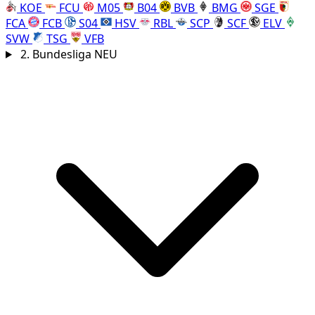
KOE
FCU
M05
B04
BVB
BMG
SGE
FCA
FCB
S04
HSV
RBL
SCP
SCF
ELV
SVW
TSG
VFB
2. Bundesliga
NEU