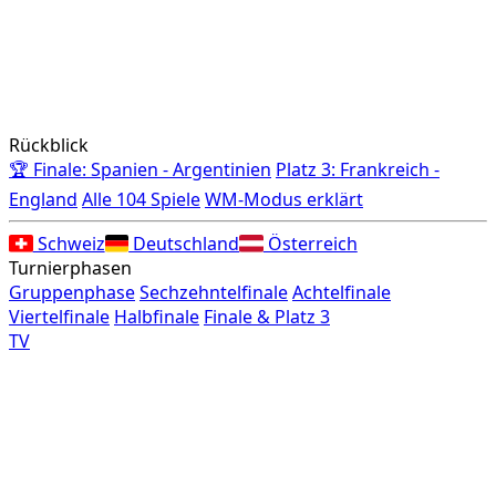
Rückblick
🏆 Finale: Spanien - Argentinien
Platz 3: Frankreich -
England
Alle 104 Spiele
WM-Modus erklärt
Schweiz
Deutschland
Österreich
Turnierphasen
Gruppenphase
Sechzehntelfinale
Achtelfinale
Viertelfinale
Halbfinale
Finale & Platz 3
TV